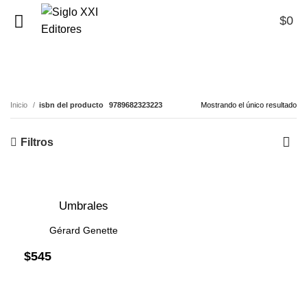
$
0
0
9789682323223
Inicio
isbn del producto
9789682323223
Mostrando el único resultado
Filtros
ente
Umbrales
Gérard Genette
$
545