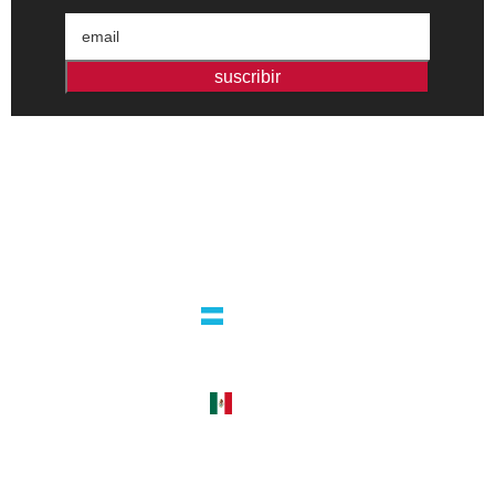
suscribir
Editorial independiente de pensamiento crítico y ensayos de
intervención. Libros para interrogar el presente.
la editorial
argentina
guatemala 4824 C1425bup – CABA
tel +54 11 4770 9090
méxico
cerro del agua 248 del. coyoacán
04310 – cdmx
tel +52 55 5658-7999