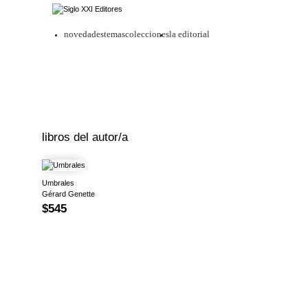
novedades
temas
colecciones
la editorial
libros del autor/a
Umbrales
Gérard Genette
$545