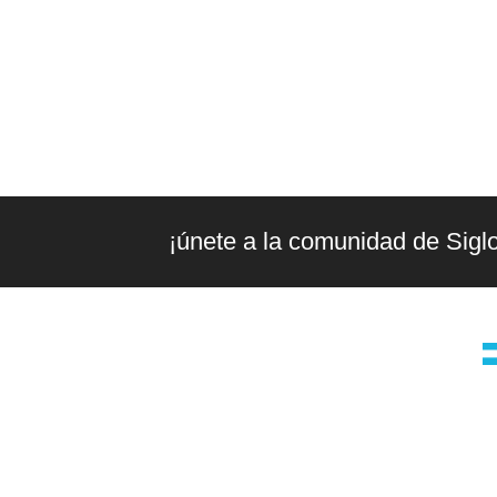
¡únete a la comunidad de Sigl
la editorial
g
Editorial independiente de pensamiento
t
crítico y ensayos de intervención. Libros
para interrogar el presente.
2024. Siglo XXI Editores Argentina ©️. Todos los derechos reservados