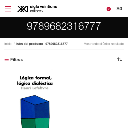
$
0
0
9789682316777
Inicio
isbn del producto
9789682316777
Mostrando el único resultado
Filtros