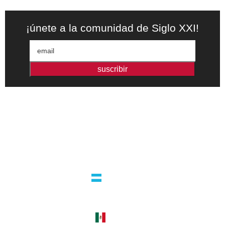
¡únete a la comunidad de Siglo XXI!
suscribir
Editorial independiente de pensamiento crítico y ensayos de
intervención. Libros para interrogar el presente.
la editorial
argentina
guatemala 4824 C1425bup – CABA
tel +54 11 4770 9090
méxico