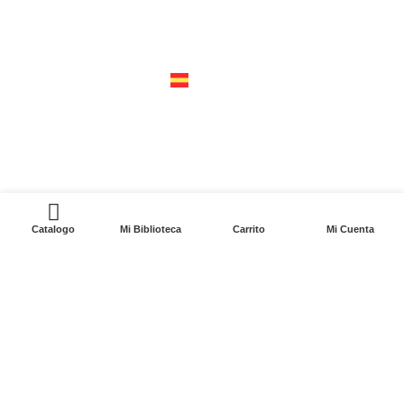
cerro del agua 248 del. coyoacán
04310 – cdmx
tel +52 55 5658-7999
españa
calle recaredo, 3 madrid – 28002
tel +34 91 650 1841
0
Catalogo
Mi Biblioteca
Carrito
Mi Cuenta
2024. Siglo XXI Editores Argentina ©️. Todos los
derechos reservados