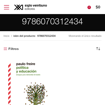
$
0
0
9786070312434
Inicio
isbn del producto
9786070312434
Mostrando el único resultado
Filtros