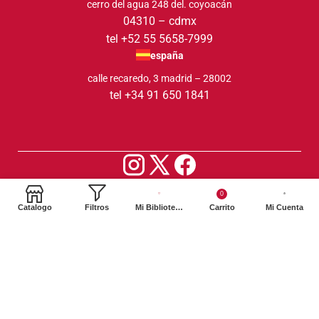
cerro del agua 248 del. coyoacán
04310 – cdmx
tel +52 55 5658-7999
españa
calle recaredo, 3 madrid – 28002
tel +34 91 650 1841
2024. Siglo XXI Editores Argentina ©️. Todos los derechos
0
reservados
Catalogo
Filtros
Mi Biblioteca
Carrito
Mi Cuenta