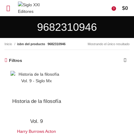
$
0
0
9682310946
Inicio
isbn del producto
9682310946
Mostrando el único resultado
Filtros
Historia de la filosofía
Vol. 9
Harry Burrows Acton