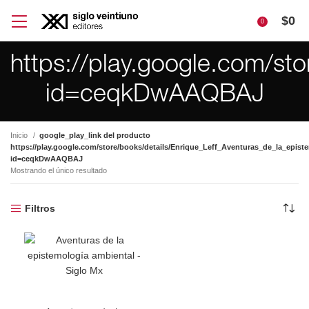
$
0
0
https://play.google.com/st
id=ceqkDwAAQBAJ
Inicio
google_play_link del producto
https://play.google.com/store/books/details/Enrique_Leff_Aventuras_de_la_epis
id=ceqkDwAAQBAJ
Mostrando el único resultado
Filtros