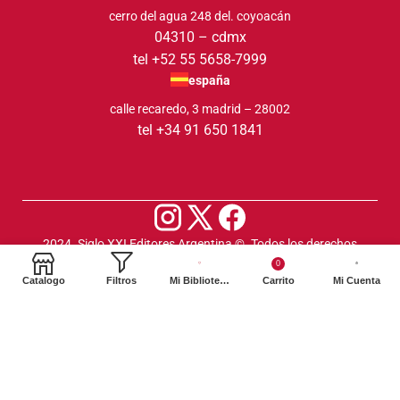
cerro del agua 248 del. coyoacán
04310 – cdmx
tel +52 55 5658-7999
españa
calle recaredo, 3 madrid – 28002
tel +34 91 650 1841
2024. Siglo XXI Editores Argentina ©️. Todos los derechos
reservados
0
Catalogo
Filtros
Mi Biblioteca
Carrito
Mi Cuenta