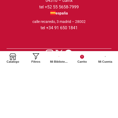
04310 – cdmx
tel +52 55 5658-7999
españa
calle recaredo, 3 madrid – 28002
tel +34 91 650 1841
0
2024. Siglo XXI Editores Argentina ©️. Todos los derechos
Catalogo
Filtros
Mi Biblioteca
Carrito
Mi Cuenta
reservados