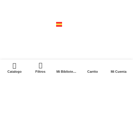
cerro del agua 248 del. coyoacán
04310 – cdmx
tel +52 55 5658-7999
españa
calle recaredo, 3 madrid – 28002
tel +34 91 650 1841
0
Catalogo
Filtros
Mi Biblioteca
Carrito
Mi Cuenta
2024. Siglo XXI Editores Argentina ©️. Todos los
derechos reservados