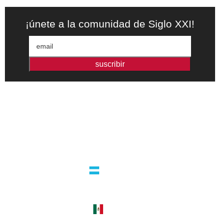
¡únete a la comunidad de Siglo XXI!
suscribir
Editorial independiente de pensamiento crítico y ensayos de
intervención. Libros para interrogar el presente.
la editorial
argentina
guatemala 4824 C1425bup – CABA
tel +54 11 4770 9090
méxico