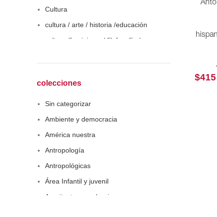
Antol
Cultura
cultura / arte / historia /educación
hispan
cultura /feminismo / filofosofía /
sociología
Derecho
$
415
Economía
colecciones
Educaciòn
Sin categorizar
Estadística
Ambiente y democracia
Feminismo
América nuestra
Filosofía social
Antropología
Historia
Antropológicas
Lingüística
Área Infantil y juvenil
Literatura infantil
Arquitectura y urbanismo
Medioambiente
Arte y pensamiento