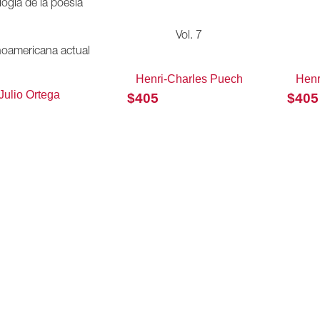
ogía de la poesía
Vol. 7
oamericana actual
Henri-Charles Puech
Henr
Julio Ortega
$
405
$
405