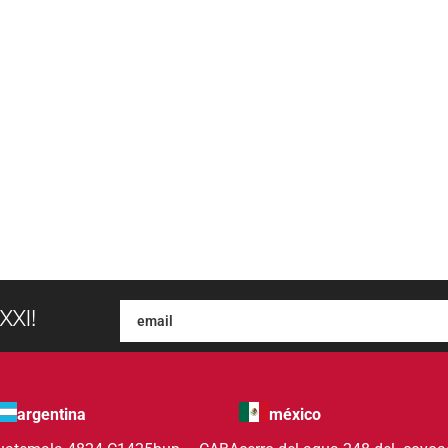
XXI!
argentina
méxico