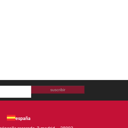
suscribir
españa