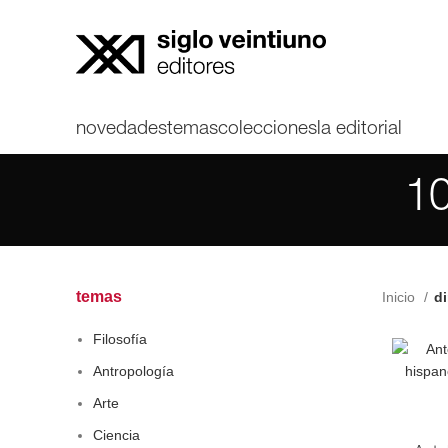
novedades
temas
colecciones
la editorial
10
temas
Inicio
d
Filosofía
Antropología
Arte
Ciencia