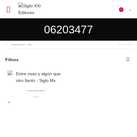
0
$
0
06203477
Inicio
Código interno del producto
06203477
Mostrando el único resultado
Filtros
Entre risas y algún que otro llanto
Liu Zhenyun
$
359