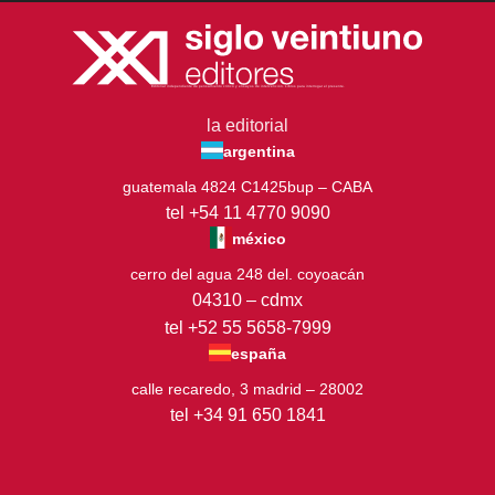
Editorial independiente de pensamiento crítico y ensayos de intervención. Libros para interrogar el presente.
la editorial
argentina
guatemala 4824 C1425bup – CABA
tel +54 11 4770 9090
méxico
cerro del agua 248 del. coyoacán
04310 – cdmx
tel +52 55 5658-7999
españa
calle recaredo, 3 madrid – 28002
tel +34 91 650 1841