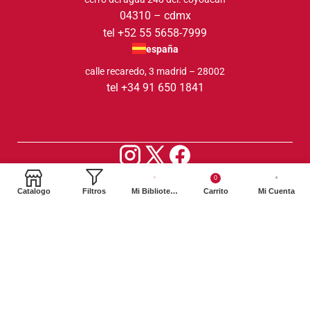
04310 – cdmx
tel +52 55 5658-7999
españa
calle recaredo, 3 madrid – 28002
tel +34 91 650 1841
2024. Siglo XXI Editores Argentina ©️. Todos los derechos
0
reservados
Catalogo
Filtros
Mi Biblioteca
Carrito
Mi Cuenta