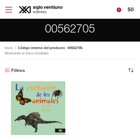
$
0
0
00562705
Inicio
Código interno del producto
00562705
Mostrando el único resultado
Filtros