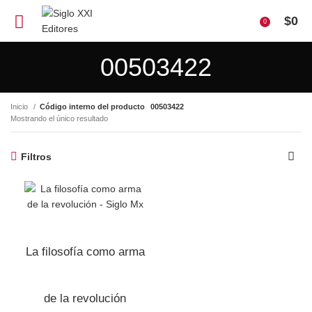
$
0
0
00503422
Inicio
Código interno del producto
00503422
Mostrando el único resultado
Filtros
La filosofía como arma
de la revolución