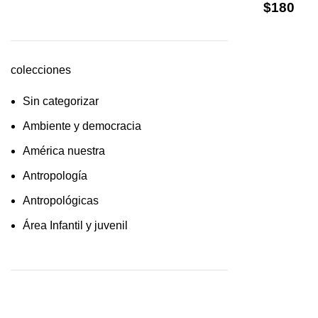
$
180
cultura /feminismo / filofosofía /
sociología
Derecho
colecciones
Economía
Sin categorizar
Educaciòn
Ambiente y democracia
Estadística
América nuestra
Feminismo
Antropología
Filosofía social
Antropológicas
Historia
Área Infantil y juvenil
Lingüística
Arquitectura y urbanismo
Literatura infantil
Arte y pensamiento
Medioambiente
Artes
Pensamiento crítico