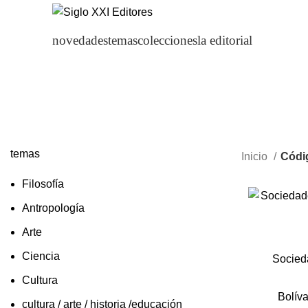
novedades
temas
colecciones
la editorial
temas
Inicio
Códig
Filosofía
Antropología
Arte
Ciencia
Socied
Cultura
Bolíva
cultura / arte / historia /educación