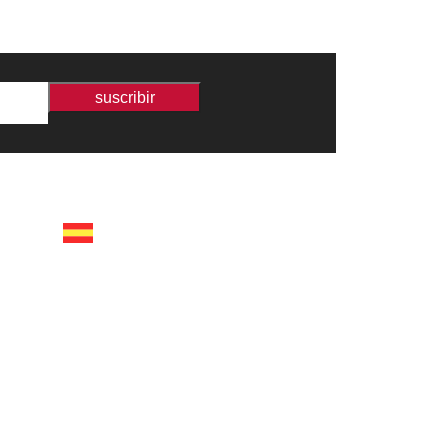
suscribir
españa
calle recaredo, 3 madrid –
28002
tel +34 91 650 1841