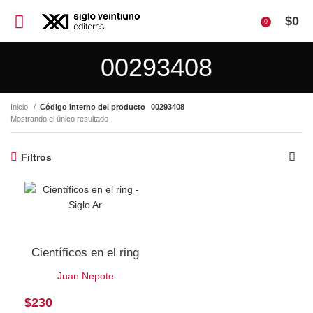
$
0
0
00293408
Inicio
Código interno del producto
00293408
Mostrando el único resultado
Filtros
Científicos en el ring
Juan Nepote
$
230