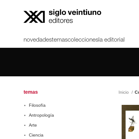
novedades
temas
colecciones
la editorial
temas
Inicio
Có
Filosofía
Antropología
Arte
Ciencia