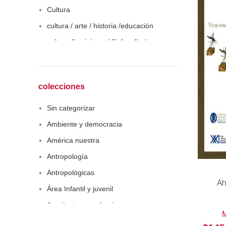
Cultura
cultura / arte / historia /educación
cultura /feminismo / filofosofía /
sociología
Derecho
Economía
colecciones
Educaciòn
Sin categorizar
Estadística
Ambiente y democracia
Feminismo
América nuestra
Filosofía social
Antropología
Historia
Antropológicas
Lingüística
Ah
Área Infantil y juvenil
Literatura infantil
Arquitectura y urbanismo
Medioambiente
Arte y pensamiento