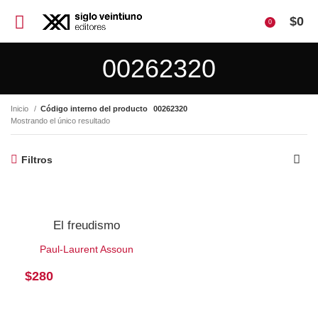
$
0
0
00262320
Inicio
Código interno del producto
00262320
Mostrando el único resultado
Filtros
El freudismo
Paul-Laurent Assoun
$
280