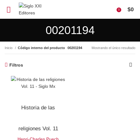
$
0
0
00201194
Inicio
Código interno del producto
00201194
Mostrando el único resultado
Filtros
Historia de las
religiones Vol. 11
Henri-Charles Puech