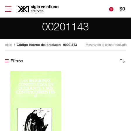
$
0
0
00201143
Inicio
Código interno del producto
00201143
Mostrando el único resultado
Filtros