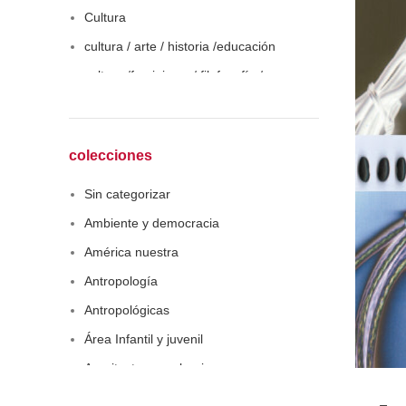
Cultura
cultura / arte / historia /educación
cultura /feminismo / filofosofía /
sociología
Derecho
Economía
colecciones
Educaciòn
Sin categorizar
Estadística
Ambiente y democracia
Feminismo
América nuestra
Filosofía social
Antropología
Historia
Antropológicas
Lingüística
Área Infantil y juvenil
Literatura infantil
Arquitectura y urbanismo
Medioambiente
Arte y pensamiento