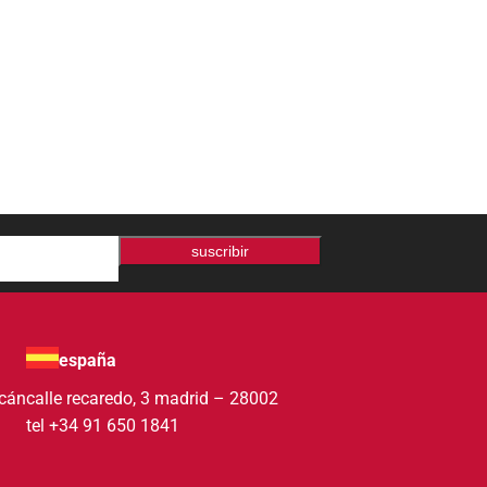
suscribir
españa
acán
calle recaredo, 3 madrid – 28002
tel +34 91 650 1841