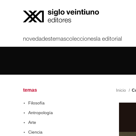
novedades
temas
colecciones
la editorial
temas
Inicio
Có
Filosofía
Antropología
Arte
Ciencia