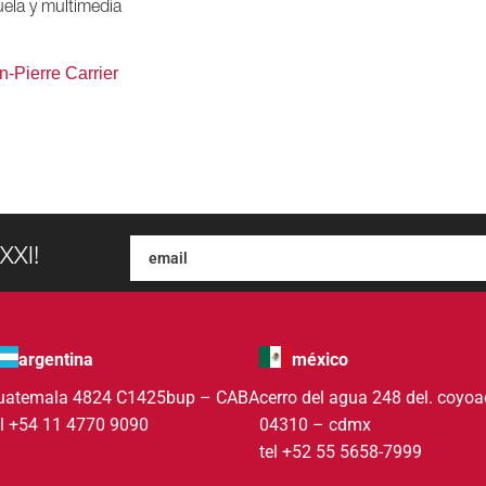
ela y multimedia
n-Pierre Carrier
XXI!
argentina
méxico
uatemala 4824 C1425bup – CABA
cerro del agua 248 del. coyo
el +54 11 4770 9090
04310 – cdmx
tel +52 55 5658-7999