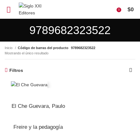
$
0
0
9789682323522
Inicio
Código de barras del producto
9789682323522
Mostrando el único resultado
Filtros
El Che Guevara, Paulo
Freire y la pedagogía