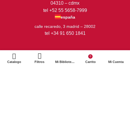
04310 – cdmx
tel +52 55 5658-7999
españa
calle recaredo, 3 madrid – 28002
tel +34 91 650 1841
0
Catalogo
Filtros
Mi Biblioteca
Carrito
Mi Cuenta
2024. Siglo XXI Editores Argentina ©️. Todos los derechos
reservados