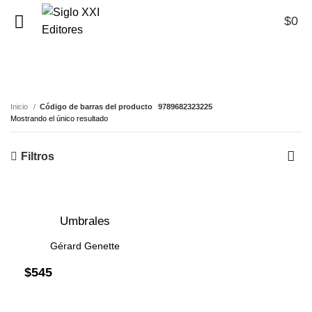
$
0
0
9789682323225
Inicio
Código de barras del producto
9789682323225
Mostrando el único resultado
Filtros
ente
Umbrales
Gérard Genette
$
545