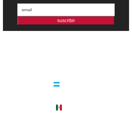
suscribir
Editorial independiente de pensamiento crítico y ensayos de
intervención. Libros para interrogar el presente.
la editorial
argentina
guatemala 4824 C1425bup – CABA
tel +54 11 4770 9090
méxico
cerro del agua 248 del. coyoacán
04310 – cdmx
tel +52 55 5658-7999