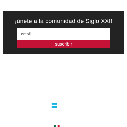
¡únete a la comunidad de Siglo XXI!
suscribir
Editorial independiente de pensamiento crítico y ensayos de
intervención. Libros para interrogar el presente.
la editorial
argentina
guatemala 4824 C1425bup – CABA
tel +54 11 4770 9090