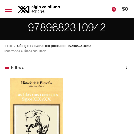
$
0
0
9789682310942
Inicio
Código de barras del producto
9789682310942
Mostrando el único resultado
Filtros