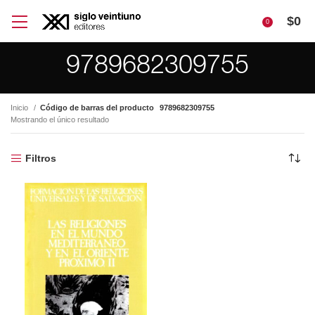
$
0
0
9789682309755
Inicio
Código de barras del producto
9789682309755
Mostrando el único resultado
Filtros