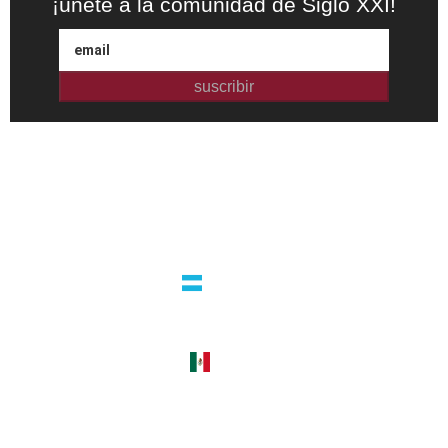
¡únete a la comunidad de Siglo XXI!
suscribir
Editorial independiente de pensamiento crítico y ensayos de
intervención. Libros para interrogar el presente.
la editorial
argentina
guatemala 4824 C1425bup – CABA
tel +54 11 4770 9090
méxico
cerro del agua 248 del. coyoacán
04310 – cdmx
tel +52 55 5658-7999