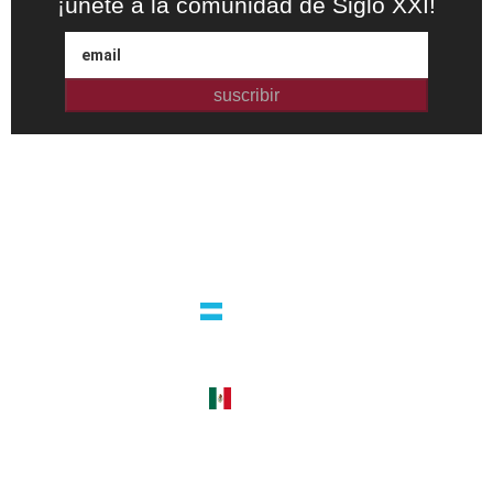
¡únete a la comunidad de Siglo XXI!
suscribir
Editorial independiente de pensamiento crítico y ensayos de
intervención. Libros para interrogar el presente.
la editorial
argentina
guatemala 4824 C1425bup – CABA
tel +54 11 4770 9090
méxico
cerro del agua 248 del. coyoacán
04310 – cdmx
tel +52 55 5658-7999