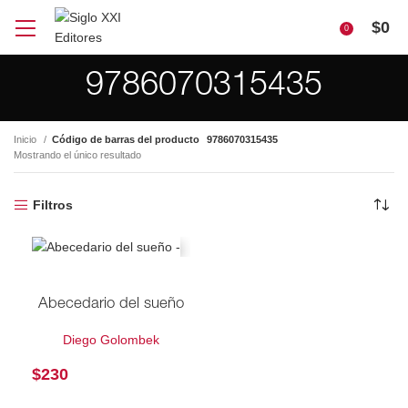
$
0
0
9786070315435
Inicio
Código de barras del producto
9786070315435
Mostrando el único resultado
Filtros
Abecedario del sueño
Diego Golombek
$
230