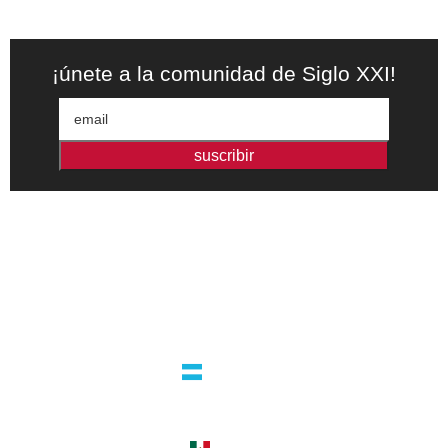
¡únete a la comunidad de Siglo XXI!
suscribir
Editorial independiente de pensamiento crítico y ensayos de
intervención. Libros para interrogar el presente.
la editorial
argentina
guatemala 4824 C1425bup – CABA
tel +54 11 4770 9090