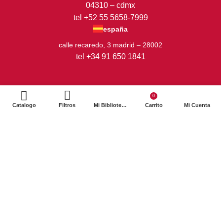
04310 – cdmx
tel +52 55 5658-7999
españa
calle recaredo, 3 madrid – 28002
tel +34 91 650 1841
0
Catalogo
Filtros
Mi Biblioteca
Carrito
Mi Cuenta
2024. Siglo XXI Editores Argentina ©️. Todos los derechos
reservados