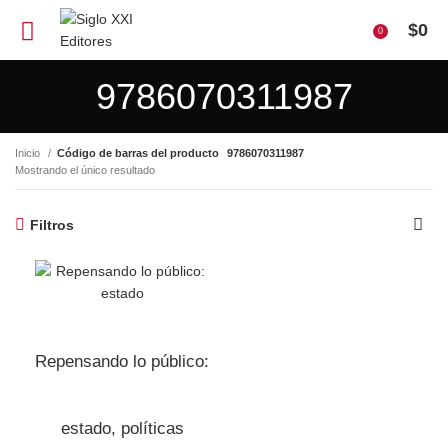
$
0
0
9786070311987
Inicio
Código de barras del producto
9786070311987
Mostrando el único resultado
Filtros
Repensando lo público:
estado, políticas