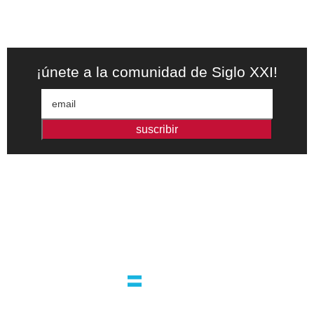
¡únete a la comunidad de Siglo XXI!
suscribir
Editorial independiente de pensamiento crítico y ensayos de
intervención. Libros para interrogar el presente.
la editorial
argentina
guatemala 4824 C1425bup – CABA