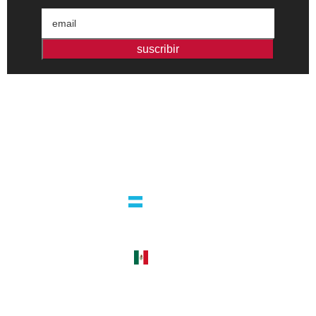
suscribir
Editorial independiente de pensamiento crítico y ensayos de
intervención. Libros para interrogar el presente.
la editorial
argentina
guatemala 4824 C1425bup – CABA
tel +54 11 4770 9090
méxico
cerro del agua 248 del. coyoacán
04310 – cdmx
tel +52 55 5658-7999