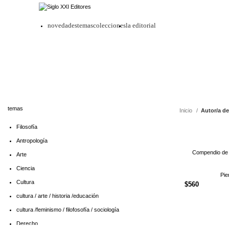
novedades
temas
colecciones
la editorial
temas
Inicio
Autor/a de
Filosofía
Antropología
Compendio de 
Arte
Ciencia
Pie
Cultura
$
560
cultura / arte / historia /educación
cultura /feminismo / filofosofía / sociología
Derecho