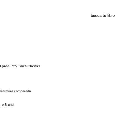
Yves Chevrel
l producto
Yves Chevrel
literatura comparada
rre Brunel