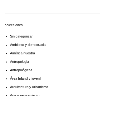
Economía
Educaciòn
Estadística
colecciones
Feminismo
Sin categorizar
Filosofía social
Ambiente y democracia
Historia
América nuestra
Lingüística
Antropología
Literatura infantil
Antropológicas
Medioambiente
Área Infantil y juvenil
Pensamiento crítico
Arquitectura y urbanismo
Política
Arte y pensamiento
Psicoanálisis
Artes
Psicología
Biblioteca América Latina
Religión
Biblioteca aprender a aprender
Singular
Biblioteca Básica de Administración Pública
Sociología
Biblioteca básica de historia