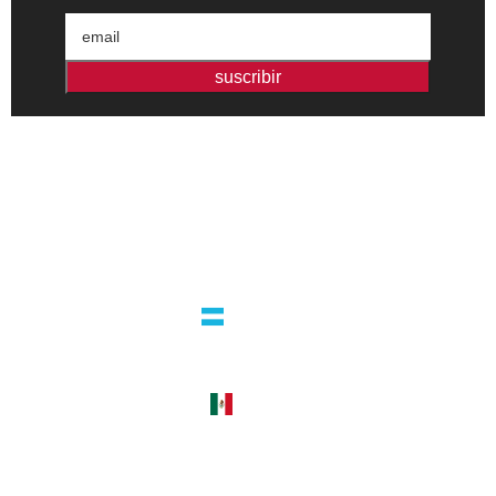
suscribir
Editorial independiente de pensamiento crítico y ensayos de
intervención. Libros para interrogar el presente.
la editorial
argentina
guatemala 4824 C1425bup – CABA
tel +54 11 4770 9090
méxico
cerro del agua 248 del. coyoacán
04310 – cdmx
tel +52 55 5658-7999