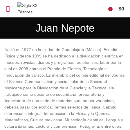
$
0
0
Juan Nepote
Nació en 1977 en la ciudad de Guadalajara (México). Estudió
Física y desde 1999 se ha dedicado a la divulgación científica en
museos, revistas, diarios y programas radiofónicos, labor por la
cual en 2008 obtuvo el Premio de Ciencia, Tecnología e
Innovación de Jalisco. Es miembro del comité editorial del Journal
of Science Communication y socio titular de la Sociedad
Mexicana para la Divulgación de la Ciencia y la Técnica. Ha
trabajado como docente de secundaria, preparatoria y
licenciatura de una serie de materias que, no por variopinta,
debería pasar por exótica: Temas selectos de Física, Cálculo
diferencial e integral, Introducción a la Física y la Química,
Matemáticas, Cultura mexicana, Museología científica, Lengua y
cultura italianas, Lectura y comprensión, Fotografía, entre otras.