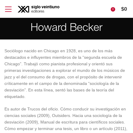
$
0
0
Howard Becker
Sociólogo nacido en Chicago en 1928, es uno de los más
destacados e influyentes miembros de la “segunda escuela de
Chicago”. Trabajó como pianista profesional y orientó sus
primeras investigaciones a explorar el mundo de los músicos de
jazz y el del consumo de drogas, con el propósito de intervenir
críticamente en el campo de la denominada “sociología de la
desviación”. En esta línea, sentó las bases de la teoría del
etiquetado.
Es autor de Trucos del oficio. Cómo conducir su investigación en
ciencias sociales (2009), Outsiders. Hacia una sociología de la
desviación (2009), Manual de escritura para científicos sociales.
Cómo empezar y terminar una tesis, un libro o un artículo (2011),