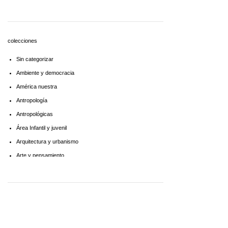
Economía
Educaciòn
Estadística
colecciones
Feminismo
Sin categorizar
Filosofía social
Ambiente y democracia
Historia
América nuestra
Lingüística
Antropología
Literatura infantil
Antropológicas
Medioambiente
Área Infantil y juvenil
Pensamiento crítico
Arquitectura y urbanismo
Política
Arte y pensamiento
Psicoanálisis
Artes
Psicología
Biblioteca América Latina
Religión
Biblioteca aprender a aprender
Singular
Biblioteca Básica de Administración Pública
Sociología
Biblioteca básica de historia