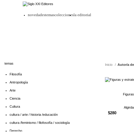
novedades
temas
colecciones
la editorial
G
temas
Inicio
Autor/a de
Filosofía
Antropología
Arte
Figuras
Ciencia
Cultura
Algird
$
280
cultura / arte / historia /educación
cultura /feminismo / filofosofía / sociología
Derecho