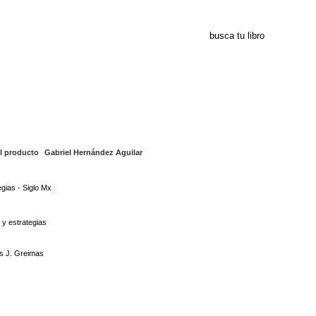
abriel Hernández Aguil
l producto
Gabriel Hernández Aguilar
 y estrategias
as J. Greimas