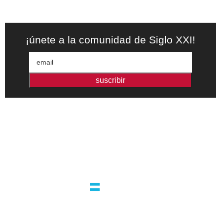
¡únete a la comunidad de Siglo XXI!
suscribir
Editorial independiente de pensamiento crítico y ensayos de
intervención. Libros para interrogar el presente.
la editorial
argentina
guatemala 4824 C1425bup – CABA
tel +54 11 4770 9090