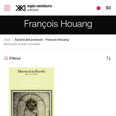
$
0
0
François Houang
Inicio
Autor/a del producto
François Houang
Mostrando el único resultado
Filtros