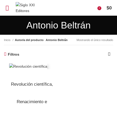
$
0
0
Antonio Beltrán
Inicio
Autor/a del producto
Antonio Beltrán
Mostrando el único resultado
Filtros
Revolución científica,
Renacimiento e