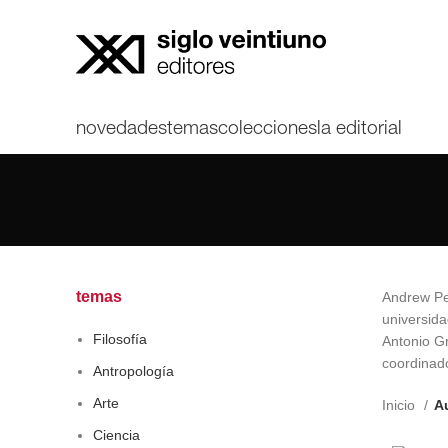
novedades
temas
colecciones
la editorial
temas
Andrew Pea
universida
Filosofía
Antonio Gr
coordinado
Antropología
Arte
Inicio
Au
Ciencia