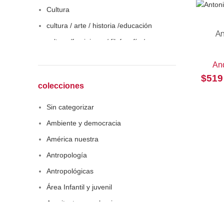
Cultura
cultura / arte / historia /educación
An
cultura /feminismo / filofosofía /
sociología
An
Derecho
$
519
Economía
colecciones
Educaciòn
Sin categorizar
Estadística
Ambiente y democracia
Feminismo
América nuestra
Filosofía social
Antropología
Historia
Antropológicas
Lingüística
Área Infantil y juvenil
Literatura infantil
Arquitectura y urbanismo
Medioambiente
Arte y pensamiento