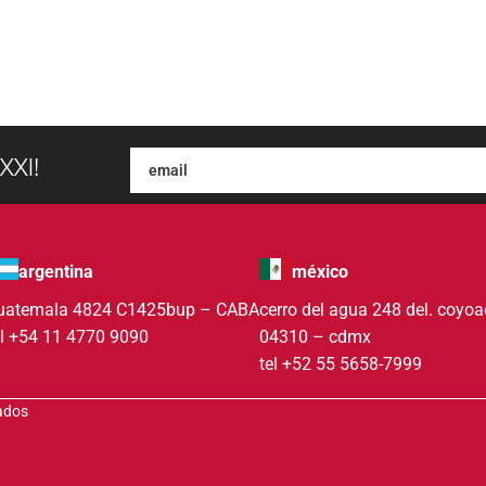
XXI!
argentina
méxico
uatemala 4824 C1425bup – CABA
cerro del agua 248 del. coyo
el +54 11 4770 9090
04310 – cdmx
tel +52 55 5658-7999
vados