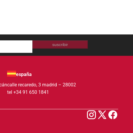
suscribir
españa
acán
calle recaredo, 3 madrid – 28002
tel +34 91 650 1841