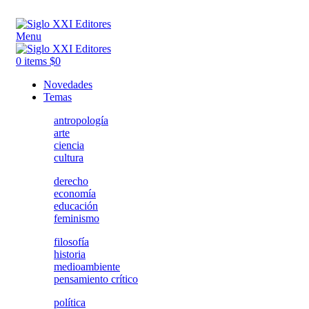
ADD ANYTHING HERE OR JUST REMOVE IT…
Menu
0
items
$
0
Novedades
Temas
antropología
arte
ciencia
cultura
derecho
economía
educación
feminismo
filosofía
historia
medioambiente
pensamiento crítico
política