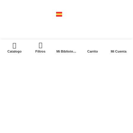
04310 – cdmx
tel +52 55 5658-7999
españa
calle recaredo, 3 madrid – 28002
tel +34 91 650 1841
0
Catalogo
Filtros
Mi Biblioteca
Carrito
Mi Cuenta
2024. Siglo XXI Editores Argentina ©️. Todos los
derechos reservados