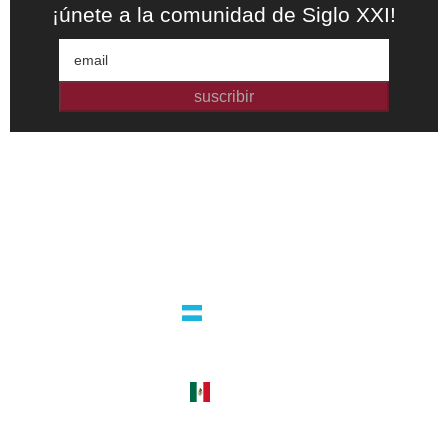
¡únete a la comunidad de Siglo XXI!
suscribir
Editorial independiente de pensamiento crítico y ensayos de
intervención. Libros para interrogar el presente.
la editorial
argentina
guatemala 4824 C1425bup – CABA
tel +54 11 4770 9090
méxico
cerro del agua 248 del. coyoacán