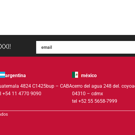
XXI!
argentina
méxico
uatemala 4824 C1425bup – CABA
cerro del agua 248 del. coyo
el +54 11 4770 9090
04310 – cdmx
tel +52 55 5658-7999
vados