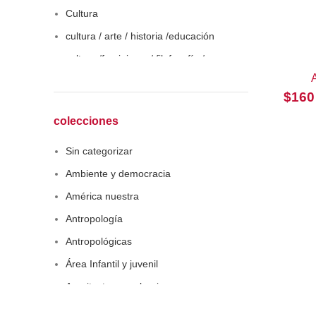
Cultura
cultura / arte / historia /educación
cultura /feminismo / filofosofía /
sociología
$
160
Derecho
Economía
colecciones
Educaciòn
Sin categorizar
Estadística
Ambiente y democracia
Feminismo
América nuestra
Filosofía social
Antropología
Historia
Antropológicas
Lingüística
Área Infantil y juvenil
Literatura infantil
Arquitectura y urbanismo
Medioambiente
Arte y pensamiento