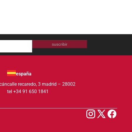
suscribir
españa
acán
calle recaredo, 3 madrid – 28002
tel +34 91 650 1841