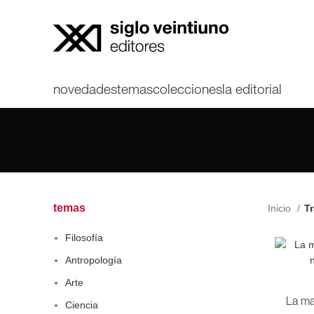
novedades
temas
colecciones
la editorial
temas
Inicio
Tr
Filosofía
Antropología
Arte
La ma
Ciencia