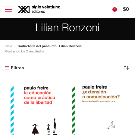
$
0
0
Lilian Ronzoni
Inicio
Traductor/a del producto
Lilian Ronzoni
Mostrando los 2 resultados
Filtros