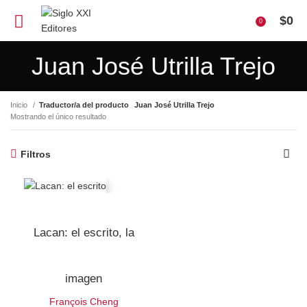
$
0
0
Juan José Utrilla Trejo
Inicio
Traductor/a del producto
Juan José Utrilla Trejo
Mostrando el único resultado
Filtros
Lacan: el escrito, la
imagen
François Cheng