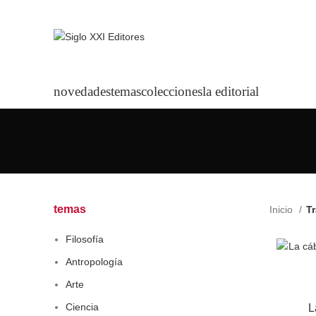
novedades
temas
colecciones
la editorial
temas
Inicio
Tr
Filosofía
Antropología
Arte
Ciencia
L