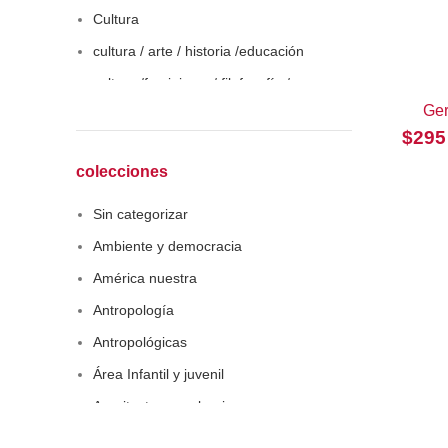
Cultura
cultura / arte / historia /educación
cultura /feminismo / filofosofía /
sociología
Ge
$
295
Derecho
Economía
colecciones
Educaciòn
Sin categorizar
Estadística
Ambiente y democracia
Feminismo
América nuestra
Filosofía social
Antropología
Historia
Antropológicas
Lingüística
Área Infantil y juvenil
Literatura infantil
Arquitectura y urbanismo
Medioambiente
Arte y pensamiento