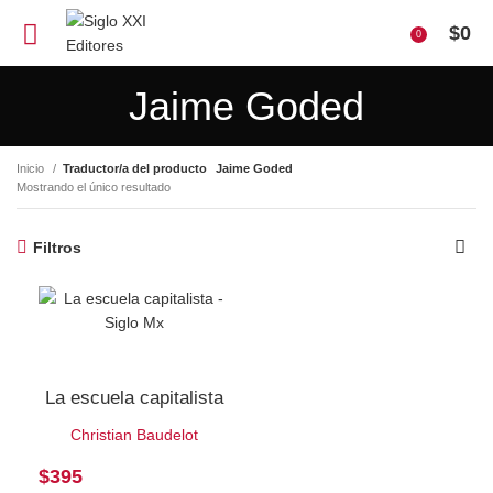
$
0
0
Jaime Goded
Inicio
Traductor/a del producto
Jaime Goded
Mostrando el único resultado
Filtros
La escuela capitalista
Christian Baudelot
$
395