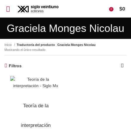
$
0
0
Graciela Monges Nicolau
Inicio
Traductor/a del producto
Graciela Monges Nicolau
Mostrando el único resultado
Filtros
Teoría de la
interpretación