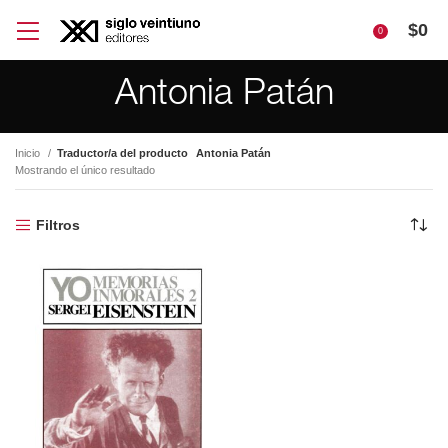
$
0
0
Antonia Patán
Inicio
Traductor/a del producto
Antonia Patán
Mostrando el único resultado
Filtros